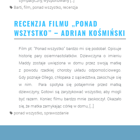
sympatyczny, wysportowany […]
,
,
,
Barti
film
ponad wszystko
recenzja
RECENZJA FILMU „PONAD
WSZYSTKO” – ADRIAN KOŚMIŃSKI
Film pt: ”Ponad wszystko” bardzo mi się podobał. Opisuje
historię pary osiemnastolatków. Dziewczyna o imieniu
Maddy zostaje uwięziona w domu przez swoją matkę
z powodu rzadkiej choroby układu odpornościowego.
Gdy poznaje Ollego, chłopaka z sąsiedztwa, zakochuje się
w nim. Para spotyka się potajemnie przed matką
dziewczyny, Gotowi są zaryzykować wszystko, aby mogli
być razem. Koniec filmu bardzo mnie zaskoczył. Okazało
się, że matka zamykając córkę w domu, […]
,
ponad wszystko
sprawozdanie