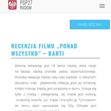
Skip
Toggl
to
navig
content
PANEL BOCZNY
RECENZJA FILMU „PONAD
WSZYSTKO” – BARTI
Główną bohaterką jest 18 letnia Maddy, która cierpi
na bardzo rzadką chorobę układu odpornościowego.
Choroba nakazuje Maddy cały czas siedzieć w sterylnym
otoczeniu, więc jakakolwiek infekcja grozi jej śmiercią.
Krótko mówiąc Maddy jest uwięziona w domu. Widuje się
tylko z matką i pielęgniarką. Jej matka jest wdową,
wcześniej straciła już męża i ma tylko ją. Tymczasem
do domu obok wprowadza się Olly. Chłopak jest