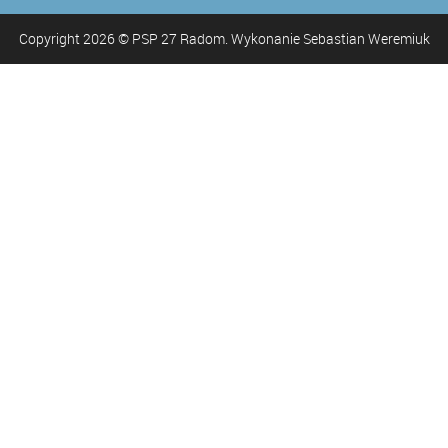
Copyright
2026
© PSP 27 Radom. Wykonanie Sebastian Weremiuk