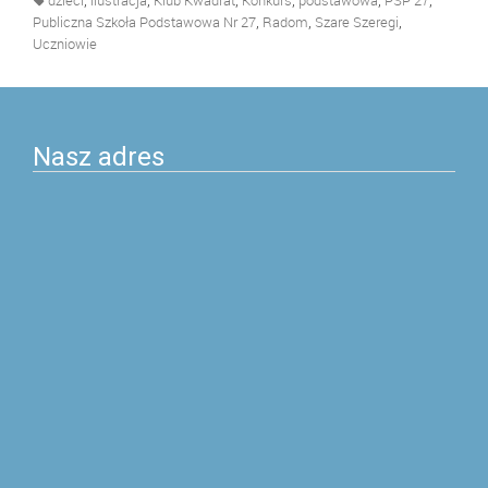
dzieci
ilustracja
Klub Kwadrat
Konkurs
podstawowa
PSP 27
,
,
,
Publiczna Szkoła Podstawowa Nr 27
Radom
Szare Szeregi
Uczniowie
Nasz adres