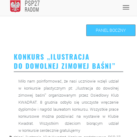
Skip
Toggl
to
navig
content
PANEL BOCZNY
KONKURS „ILUSTRACJA
DO DOWOLNEJ ZIMOWEJ BAŚNI”
Miło nam poinformować, że nasi uczniowie wzięli udział
w konkursie plastycznym pt: „Ilustracja do dowolnej
zimowej baśni” organizowanym przez Osiedlowy Klub
KWADRAT. 8 grudnia odbyło się uroczyste wręczenie
dyplomów i nagród laureatom konkursu. Wszystkie prace
konkursowe można podziwiać na wystawie w Klubie
Kwadrat. Wszystkim dzieciom biorącym udział
w konkursie serdecznie gratulujemy
,
,
,
,
,
,