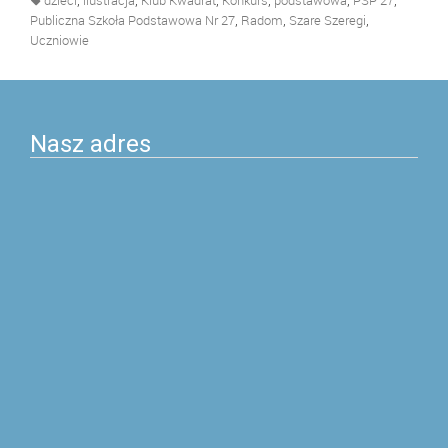
dzieci
ilustracja
Klub Kwadrat
Konkurs
podstawowa
PSP 27
,
,
,
Publiczna Szkoła Podstawowa Nr 27
Radom
Szare Szeregi
Uczniowie
Nasz adres