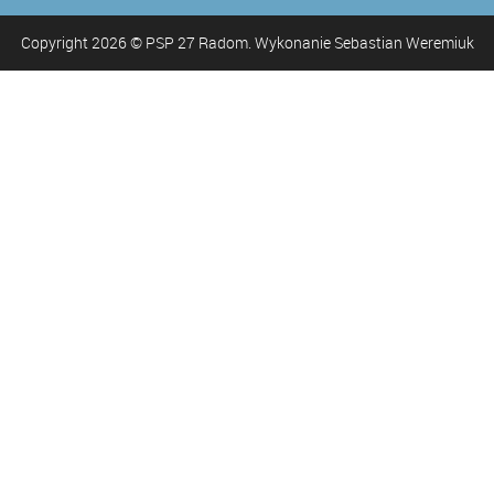
Copyright
2026
© PSP 27 Radom. Wykonanie Sebastian Weremiuk