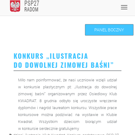
Skip
Toggl
to
navig
content
PANEL BOCZNY
KONKURS „ILUSTRACJA
DO DOWOLNEJ ZIMOWEJ BAŚNI”
Miło nam poinformować, że nasi uczniowie wzięli udział
w konkursie plastycznym pt: „Ilustracja do dowolnej
zimowej baśni” organizowanym przez Osiedlowy Klub
KWADRAT. 8 grudnia odbyło się uroczyste wręczenie
dyplomów i nagród laureatom konkursu. Wszystkie prace
konkursowe można podziwiać na wystawie w Klubie
Kwadrat. Wszystkim dzieciom biorącym udział
w konkursie serdecznie gratulujemy
,
,
,
,
,
,