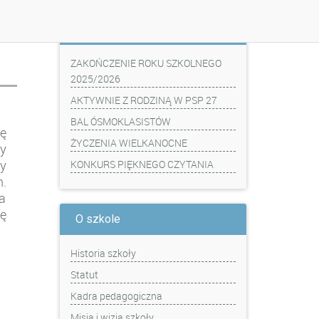
Z ostatniej chwili
ZAKOŃCZENIE ROKU SZKOLNEGO
2025/2026
AKTYWNIE Z RODZINĄ W PSP 27
BAL ÓSMOKLASISTÓW
ię
ŻYCZENIA WIELKANOCNE
y
zy
KONKURS PIĘKNEGO CZYTANIA
n.
a
ię
O szkole
Historia szkoły
Statut
Kadra pedagogiczna
Misja i wizja szkoły