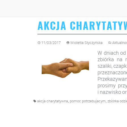
AKCJA CHARYTATY
11/03/2017
Wioletta Styczyńska
Aktualno
W dniach od 
zbiórka na 
szaliki, czap
przeznaczone
Przekazywane
prosimy przy
i nazwisko or
,
,
akcja charytatywna
pomoc potrzebujacym
zbiórka odzi