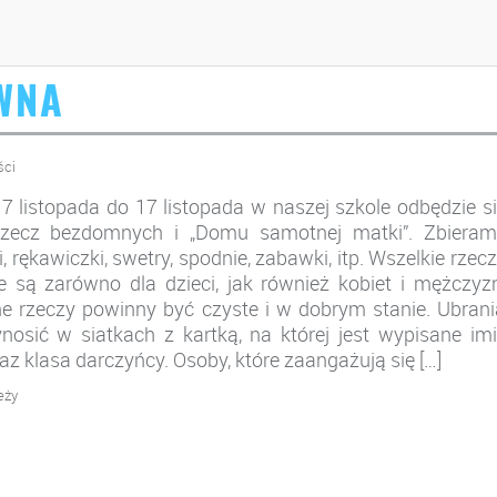
WNA
ści
7 listopada do 17 listopada w naszej szkole odbędzie s
rzecz bezdomnych i „Domu samotnej matki”. Zbieram
ki, rękawiczki, swetry, spodnie, zabawki, itp. Wszelkie rzec
 są zarówno dla dzieci, jak również kobiet i mężczyz
 rzeczy powinny być czyste i w dobrym stanie. Ubrani
nosić w siatkach z kartką, na której jest wypisane im
az klasa darczyńcy. Osoby, które zaangażują się […]
eży