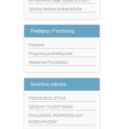
Dni wolne od zajęć dydaktycznych
Szkolny zestaw podręczników
Pedagog i Psycholog
Poradnik
Programy profilaktyczne
Akademia Przyszłości
Świetlica szkolna
PÓŁKOLONIE LETNIE
SZKOLNY TALENT SHOW
CHALLENGE „POSPRZĄTAJMY
RAZEM RADOM”