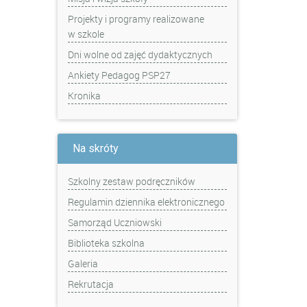
Projekty i programy realizowane
w szkole
Dni wolne od zajęć dydaktycznych
Ankiety Pedagog PSP27
Kronika
Na skróty
Szkolny zestaw podręczników
Regulamin dziennika elektronicznego
Samorząd Uczniowski
Biblioteka szkolna
Galeria
Rekrutacja