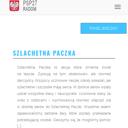
Skip
Toggl
to
navig
content
PANEL BOCZNY
SZLACHETNA PACZKA
Szlachetna Paczka to akcja, która zmienia świat
na lepsze. Zyskują na tym obdarowani, ale również
darczyńcy. Wszyscy uczniowie naszej szkoły pokazali, jak
szlachetne i szczodre mają serca. W zbiórce darów wzięły
udział wszystkie klasy i nauczyciele. Uczniowie klasy 2a
wraz z rodzicami i wychowawcą również włączyli się
w zbiórkę darów do Szlachetnej Paczki. Wspólnie razem
zapakowaliśmy zebrane dary, które zostały przekazane
potrzebującej osobie. Cieszymy się, że mogliśmy pomóc
[…]