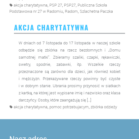
,
,
,
akcja charytatywna
PSP 27
PSP27
Publiczna Szkoła
,
,
Podstawowa nr 27 w Radomiu
Radom
Szlachetna Paczka
AKCJA CHARYTATYWNA
W dniach od 7 listopada do 17 listopada w naszej szkole
odbędzie się zbiórka na rzecz bezdomnych i „Domu
samotnej matki”. Zbieramy szaliki, czapki, rękawiczki,
swetry, spodnie, zabawki, itp. Wszelkie rzeczy
przeznaczone są zarówno dla dzieci, jak również kobiet
i mężczyzn. Przekazywane rzeczy powinny być czyste
i w dobrym stanie. Ubrania prosimy przynosić w siatkach
z kartką, na której jest wypisane imię i nazwisko oraz klasa
darczyńcy. Osoby, które zaangażują się […]
,
,
akcja charytatywna
pomoc potrzebujacym
zbiórka odzieży