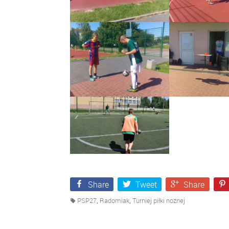
Share
Tweet
Share
,
,
PSP27
Radomiak
Turniej piłki nożnej