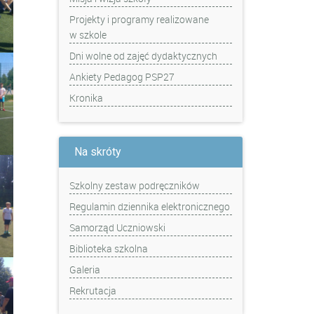
Projekty i programy realizowane
w szkole
Dni wolne od zajęć dydaktycznych
Ankiety Pedagog PSP27
Kronika
Na skróty
Szkolny zestaw podręczników
Regulamin dziennika elektronicznego
Samorząd Uczniowski
Biblioteka szkolna
Galeria
Rekrutacja