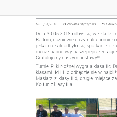
TURNIEJ PIŁKI NOŻ
05/31/2018
Wioletta Styczyńska
Aktualn
Dnia 30.05.2018 odbył się w szkole Tu
Radom, uczniowie otrzymali upominki o
piłką, na sali odbyło się spotkanie z
mecz sparingowy naszej reprezentacji
Gratulujemy naszym postawy!!!
Turniej Piłki Nożnej wygrała klasa IIc. 
klasami IId i IIIc odbędzie się w najb
Masiarz z klasy IIId, drugie miejsce z
Kołtun z klasy IIIa.