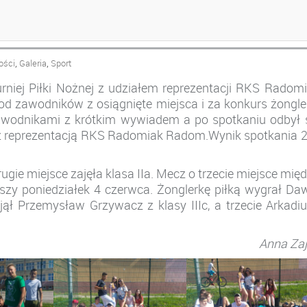
NEJ
,
,
ości
Galeria
Sport
rniej Piłki Nożnej z udziałem reprezentacji RKS Radom
d zawodników z osiągnięte miejsca i za konkurs żongle
 zawodnikami z krótkim wywiadem a po spotkaniu odbył 
 z reprezentacją RKS Radomiak Radom.Wynik spotkania 2
Drugie miejsce zajęła klasa IIa. Mecz o trzecie miejsce mię
liższy poniedziałek 4 czerwca. Żonglerkę piłką wygrał Da
ajął Przemysław Grzywacz z klasy IIIc, a trzecie Arkadi
Anna Za