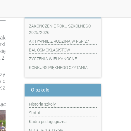
Z ostatniej chwili
ZAKOŃCZENIE ROKU SZKOLNEGO
2025/2026
iak
AKTYWNIE Z RODZINĄ W PSP 27
rki
BAL ÓSMOKLASISTÓW
się
:2.
ŻYCZENIA WIELKANOCNE
KONKURS PIĘKNEGO CZYTANIA
dzy
wid
usz
O szkole
jąc
Historia szkoły
Statut
Kadra pedagogiczna
Misja i wizja szkoły