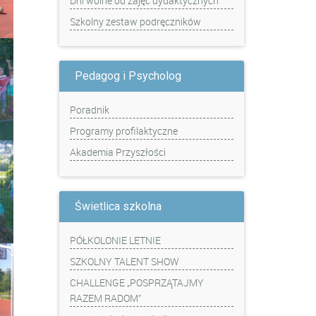
Dni wolne od zajęć dydaktycznych
Szkolny zestaw podręczników
Pedagog i Psycholog
Poradnik
Programy profilaktyczne
Akademia Przyszłości
Świetlica szkolna
PÓŁKOLONIE LETNIE
SZKOLNY TALENT SHOW
CHALLENGE „POSPRZĄTAJMY
RAZEM RADOM”