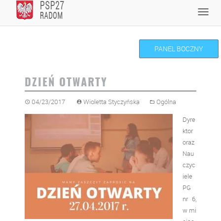
Skip
Toggl
to
navig
content
PANEL BOCZNY
DZIEŃ OTWARTY
04/23/2017
Wioletta Styczyńska
Ogólna
Dyre
ktor
oraz
Nau
czyc
iele
PG
nr 6,
w mi