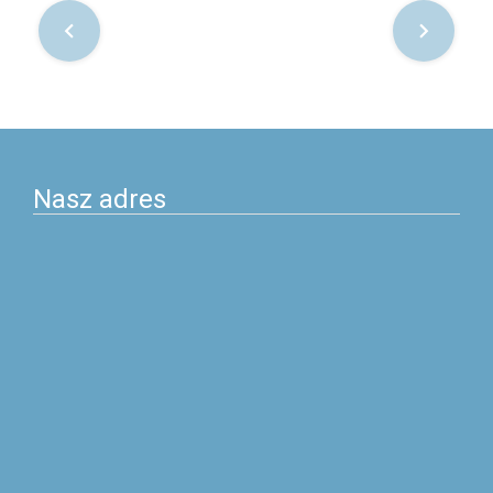
Nawigacja
po
postach
Nasz adres