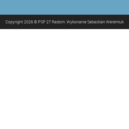
Copyright
2026
© PSP 27 Radom. Wykonanie Sebastian Weremiuk