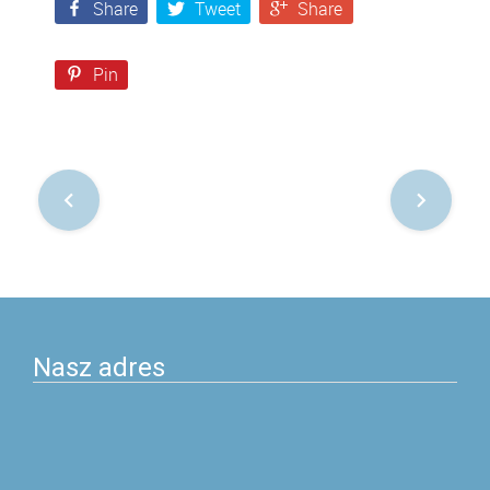
Share
Tweet
Share
Pin
Nawigacja
po
postach
Nasz adres