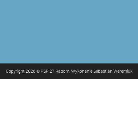
Copyright
2026
© PSP 27 Radom. Wykonanie Sebastian Weremiuk