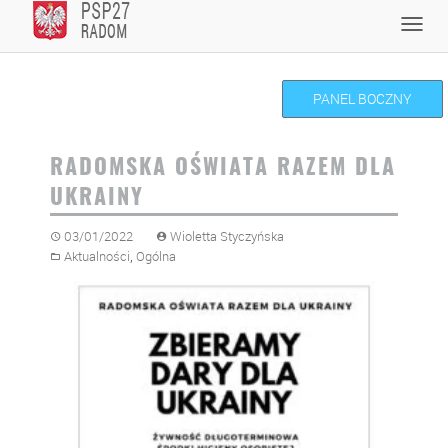
Skip
Toggl
to
navig
content
PANEL BOCZNY
RADOMSKA OŚWIATA RAZEM DLA
UKRAINY
03/01/2022
Wioletta Styczyńska
,
Aktualności
Ogólna