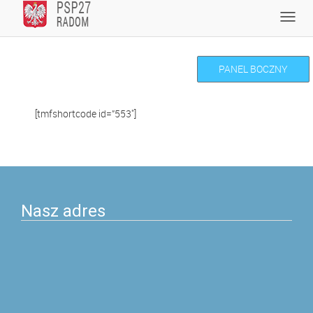
Skip
Toggl
to
navig
content
PANEL BOCZNY
[tmfshortcode id=”553″]
Nasz adres