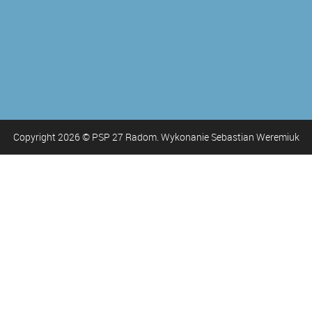
Copyright
2026
© PSP 27 Radom. Wykonanie Sebastian Weremiuk