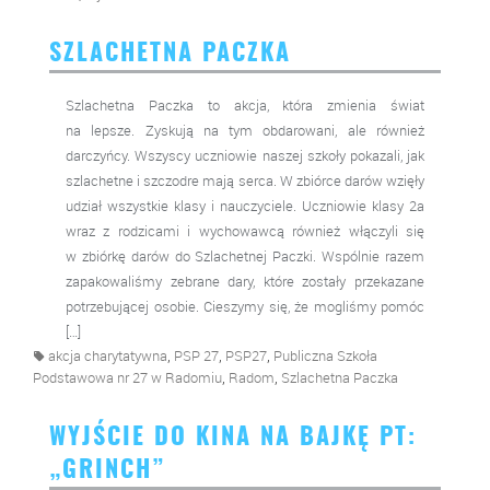
SZLACHETNA PACZKA
Szlachetna Paczka to akcja, która zmienia świat
na lepsze. Zyskują na tym obdarowani, ale również
darczyńcy. Wszyscy uczniowie naszej szkoły pokazali, jak
szlachetne i szczodre mają serca. W zbiórce darów wzięły
udział wszystkie klasy i nauczyciele. Uczniowie klasy 2a
wraz z rodzicami i wychowawcą również włączyli się
w zbiórkę darów do Szlachetnej Paczki. Wspólnie razem
zapakowaliśmy zebrane dary, które zostały przekazane
potrzebującej osobie. Cieszymy się, że mogliśmy pomóc
[…]
,
,
,
akcja charytatywna
PSP 27
PSP27
Publiczna Szkoła
,
,
Podstawowa nr 27 w Radomiu
Radom
Szlachetna Paczka
WYJŚCIE DO KINA NA BAJKĘ PT:
„GRINCH”