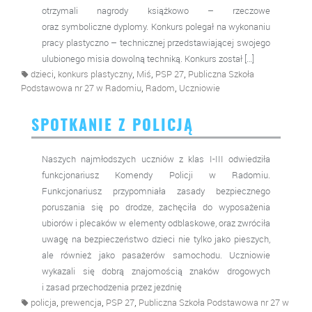
otrzymali nagrody książkowo – rzeczowe
oraz symboliczne dyplomy. Konkurs polegał na wykonaniu
pracy plastyczno – technicznej przedstawiającej swojego
ulubionego misia dowolną techniką. Konkurs został […]
,
,
,
,
dzieci
konkurs plastyczny
Miś
PSP 27
Publiczna Szkoła
,
,
Podstawowa nr 27 w Radomiu
Radom
Uczniowie
SPOTKANIE Z POLICJĄ
Naszych najmłodszych uczniów z klas I-III odwiedziła
funkcjonariusz Komendy Policji w Radomiu.
Funkcjonariusz przypomniała zasady bezpiecznego
poruszania się po drodze, zachęciła do wyposażenia
ubiorów i plecaków w elementy odblaskowe, oraz zwróciła
uwagę na bezpieczeństwo dzieci nie tylko jako pieszych,
ale również jako pasażerów samochodu. Uczniowie
wykazali się dobrą znajomością znaków drogowych
i zasad przechodzenia przez jezdnię
,
,
,
policja
prewencja
PSP 27
Publiczna Szkoła Podstawowa nr 27 w