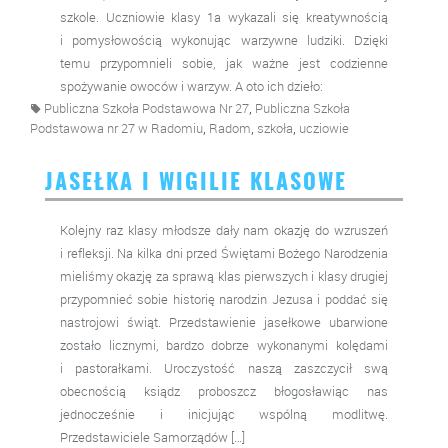
szkole. Uczniowie klasy 1a wykazali się kreatywnością
i pomysłowością wykonując warzywne ludziki. Dzięki
temu przypomnieli sobie, jak ważne jest codzienne
spożywanie owoców i warzyw. A oto ich dzieło:
,
Publiczna Szkoła Podstawowa Nr 27
Publiczna Szkoła
,
,
,
Podstawowa nr 27 w Radomiu
Radom
szkoła
ucziowie
JASEŁKA I WIGILIE KLASOWE
Kolejny raz klasy młodsze dały nam okazję do wzruszeń
i refleksji. Na kilka dni przed Świętami Bożego Narodzenia
mieliśmy okazję za sprawą klas pierwszych i klasy drugiej
przypomnieć sobie historię narodzin Jezusa i poddać się
nastrojowi świąt. Przedstawienie jasełkowe ubarwione
zostało licznymi, bardzo dobrze wykonanymi kolędami
i pastorałkami. Uroczystość naszą zaszczycił swą
obecnością ksiądz proboszcz błogosławiąc nas
jednocześnie i inicjując wspólną modlitwę.
Przedstawiciele Samorządów […]