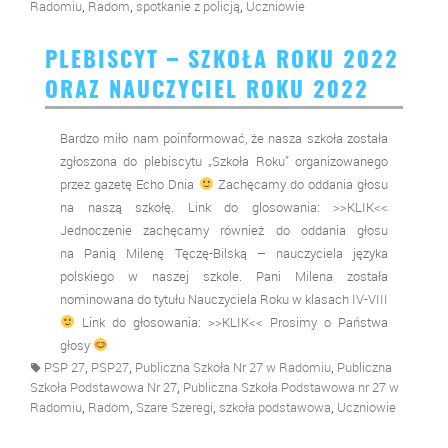
,
,
,
Radomiu
Radom
spotkanie z policją
Uczniowie
PLEBISCYT – SZKOŁA ROKU 2022
ORAZ NAUCZYCIEL ROKU 2022
Bardzo miło nam poinformować, że nasza szkoła została
zgłoszona do plebiscytu „Szkoła Roku” organizowanego
przez gazetę Echo Dnia
Zachęcamy do oddania głosu
na naszą szkołę. Link do glosowania: >>KLIK<<
Jednoczenie zachęcamy również do oddania głosu
na Panią Milenę Tęczę-Bilską – nauczyciela języka
polskiego w naszej szkole. Pani Milena została
nominowana do tytułu Nauczyciela Roku w klasach IV-VIII
Link do głosowania: >>KLIK<< Prosimy o Państwa
głosy
,
,
,
PSP 27
PSP27
Publiczna Szkoła Nr 27 w Radomiu
Publiczna
,
Szkoła Podstawowa Nr 27
Publiczna Szkoła Podstawowa nr 27 w
,
,
,
,
Radomiu
Radom
Szare Szeregi
szkoła podstawowa
Uczniowie