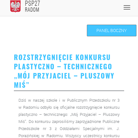
Skip
Toggl
to
navig
content
PANEL BOCZNY
ROZSTRZYGNIĘCIE KONKURSU
PLASTYCZNO – TECHNICZNEGO
„MÓJ PRZYJACIEL – PLUSZOWY
MIŚ”
Dziś w naszej szkole i w Publicznym Przedszkolu nr 3
w Radomiu odbyło się oficjalne rozstrzygnięcie konkursu
plastyczno – technicznego: „Mój Przyjaciel – Pluszowy
Miś”. Do konkursu zaprosiliśmy zaprzyjaźnione Publiczne
Przedszkole nr 3 z Oddziałami Specjalnymi im. J.
Porazińskiej w Radomiu. Wszyscy uczestnicy konkursu