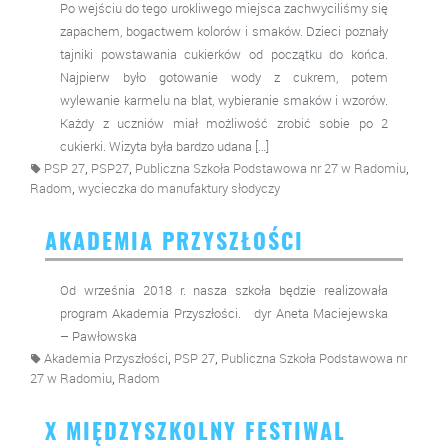
Po wejściu do tego urokliwego miejsca zachwyciliśmy się
zapachem, bogactwem kolorów i smaków. Dzieci poznały
tajniki powstawania cukierków od początku do końca.
Najpierw było gotowanie wody z cukrem, potem
wylewanie karmelu na blat, wybieranie smaków i wzorów.
Każdy z uczniów miał możliwość zrobić sobie po 2
cukierki. Wizyta była bardzo udana […]
,
,
,
PSP 27
PSP27
Publiczna Szkoła Podstawowa nr 27 w Radomiu
,
Radom
wycieczka do manufaktury słodyczy
AKADEMIA PRZYSZŁOŚCI
Od września 2018 r. nasza szkoła będzie realizowała
program Akademia Przyszłości. dyr Aneta Maciejewska
– Pawłowska
,
,
Akademia Przyszłości
PSP 27
Publiczna Szkoła Podstawowa nr
,
27 w Radomiu
Radom
X MIĘDZYSZKOLNY FESTIWAL