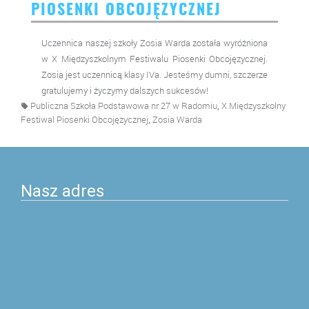
PIOSENKI OBCOJĘZYCZNEJ
Uczennica naszej szkoły Zosia Warda została wyróżniona
w X Międzyszkolnym Festiwalu Piosenki Obcojęzycznej.
Zosia jest uczennicą klasy IVa. Jesteśmy dumni, szczerze
gratulujemy i życzymy dalszych sukcesów!
,
Publiczna Szkoła Podstawowa nr 27 w Radomiu
X Międzyszkolny
,
Festiwal Piosenki Obcojęzycznej
Zosia Warda
Nasz adres