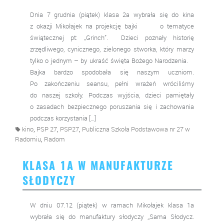
Dnia 7 grudnia (piątek) klasa 2a wybrała się do kina
z okazji Mikołajek na projekcję bajki o tematyce
świątecznej pt: „Grinch”. Dzieci poznały historię
zrzędliwego, cynicznego, zielonego stworka, który marzy
tylko o jednym – by ukraść święta Bożego Narodzenia.
Bajka bardzo spodobała się naszym uczniom.
Po zakończeniu seansu, pełni wrażeń wróciliśmy
do naszej szkoły. Podczas wyjścia, dzieci pamiętały
o zasadach bezpiecznego poruszania się i zachowania
podczas korzystania […]
,
,
,
kino
PSP 27
PSP27
Publiczna Szkoła Podstawowa nr 27 w
,
Radomiu
Radom
KLASA 1A W MANUFAKTURZE
SŁODYCZY
W dniu 07.12 (piątek) w ramach Mikołajek klasa 1a
wybrała się do manufaktury słodyczy ,,Sama Słodycz.