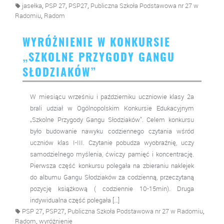
,
,
,
jasełka
PSP 27
PSP27
Publiczna Szkoła Podstawowa nr 27 w
,
Radomiu
Radom
WYRÓŻNIENIE W KONKURSIE
„SZKOLNE PRZYGODY GANGU
SŁODZIAKÓW”
W miesiącu wrześniu i październiku uczniowie klasy 2a
brali udział w Ogólnopolskim Konkursie Edukacyjnym
„Szkolne Przygody Gangu Słodziaków”. Celem konkursu
było budowanie nawyku codziennego czytania wśród
uczniów klas I-III. Czytanie pobudza wyobraźnię, uczy
samodzielnego myślenia, ćwiczy pamięć i koncentrację.
Pierwsza część konkursu polegała na zbieraniu naklejek
do albumu Gangu Słodziaków za codzienną, przeczytaną
pozycję książkową ( codziennie 10-15min). Druga
indywidualna część polegała […]
,
,
,
PSP 27
PSP27
Publiczna Szkoła Podstawowa nr 27 w Radomiu
,
Radom
wyróżnienie