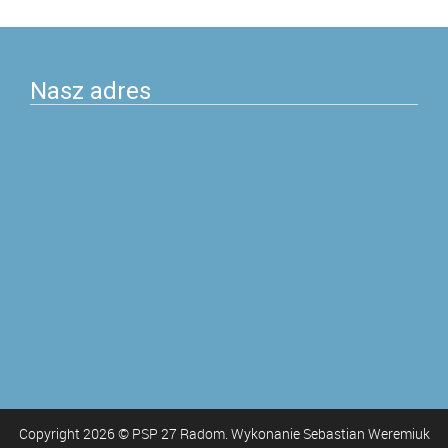
postach
Nasz adres
Copyright
2026
© PSP 27 Radom. Wykonanie Sebastian Weremiuk