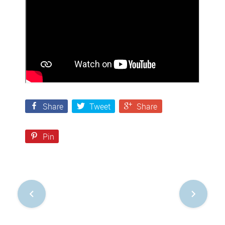
Share
Tweet
Share
Pin
Nawigacja
po