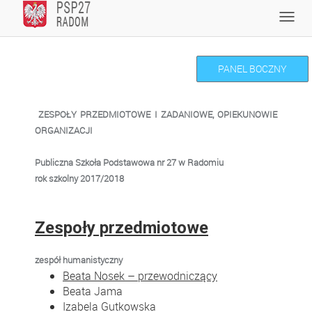
Skip
Toggl
to
navig
content
PANEL BOCZNY
ZESPOŁY PRZEDMIOTOWE I ZADANIOWE,
OPIEKUNOWIE
ORGANIZACJI
Publiczna Szkoła Podstawowa nr 27 w Radomiu
rok szkolny 2017/2018
Zespoły przedmiotowe
zespół humanistyczny
Beata Nosek – przewodniczący
Beata Jama
Izabela Gutkowska