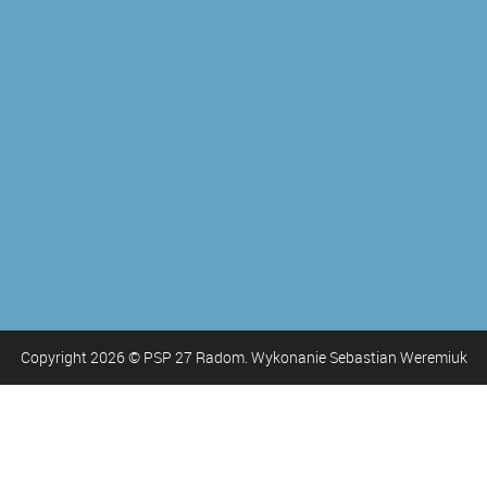
Copyright
2026
© PSP 27 Radom. Wykonanie Sebastian Weremiuk