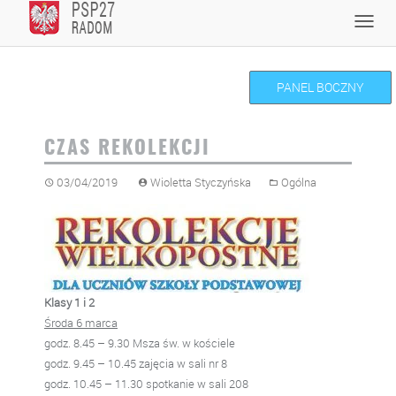
Skip
Toggl
to
navig
content
PANEL BOCZNY
CZAS REKOLEKCJI
03/04/2019
Wioletta Styczyńska
Ogólna
Klasy 1 i 2
Środa 6 marca
godz. 8.45 – 9.30 Msza św. w kościele
godz. 9.45 – 10.45 zajęcia w sali nr 8
godz. 10.45 – 11.30 spotkanie w sali 208