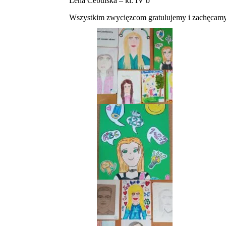
Lena Cebulska – kl. IV b
Wszystkim zwycięzcom gratulujemy i zachęcamy