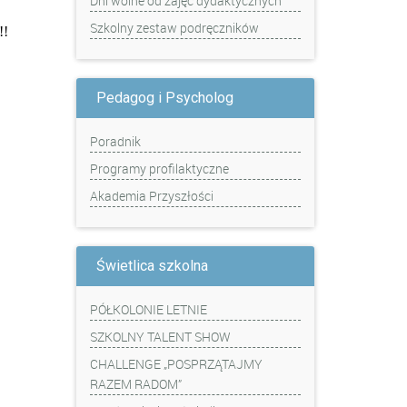
Dni wolne od zajęć dydaktycznych
Szkolny zestaw podręczników
!!
Pedagog i Psycholog
Poradnik
Programy profilaktyczne
Akademia Przyszłości
Świetlica szkolna
PÓŁKOLONIE LETNIE
SZKOLNY TALENT SHOW
CHALLENGE „POSPRZĄTAJMY
RAZEM RADOM”