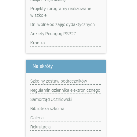
Projekty i programy realizowane
w szkole
Dni wolne od zajęć dydaktycznych
Ankiety Pedagog PSP27
Kronika
Na skróty
Szkolny zestaw podręczników
Regulamin dziennika elektronicznego
Samorząd Uczniowski
Biblioteka szkolna
Galeria
Rekrutacja