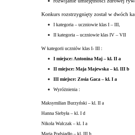
rozwijanie umiejętności zdrowej ryw
Konkurs rozstrzygnięty został w dwóch k
I kategoria – uczniowie klas I – III,
II kategoria – uczniowie klas IV – VII
W kategorii uczniów klas I- III :
I miejsce: Antonina Maj – kl. II a
II miejsce: Maja Majewska – kl. III b
III miejsce: Zosia Gaca – kl. I a
Wyróżnienia :
Maksymilian Burzyński – kl. II a
Hanna Siebyła – kl. I d
Nikola Walczak – kl. I a
Maria Podsiadło – kl. III b