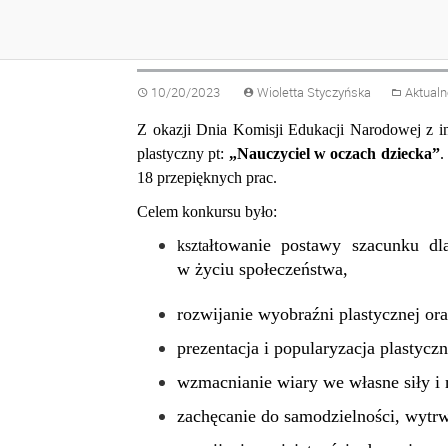
NAUCZYCIELE OCZ
10/20/2023
Wioletta Styczyńska
Aktualn
Z okazji Dnia Komisji Edukacji Narodowej z 
plastyczny pt:
„Nauczyciel w oczach dziecka”
.
18 przepięknych prac.
Celem konkursu było:
łtowanie postawy szacunku dl
kszta
w życiu społeczeństwa,
rozwijanie wyobraźni plastycznej ora
prezentacja i popularyzacja plastyczn
wzmacnianie wiary we własne siły i 
zachęcanie do samodzielności, wytrw