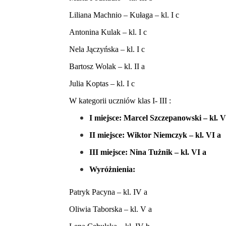
Liliana Machnio – Kułaga – kl. I c
Antonina Kulak – kl. I c
Nela Jączyńska – kl. I c
Bartosz Wolak – kl. II a
Julia Koptas – kl. I c
W kategorii uczniów klas I- III :
I miejsce: Marcel Szczepanowski – kl. V
II miejsce: Wiktor Niemczyk – kl. VI a
III miejsce: Nina Tużnik – kl. VI a
Wyróżnienia:
Patryk Pacyna – kl. IV a
Oliwia Taborska – kl. V a