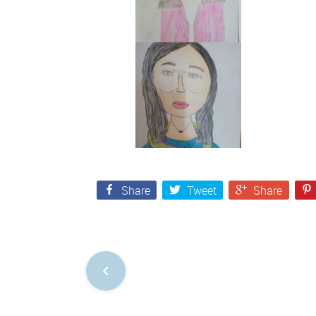
Share
Tweet
Share
Nawigacja
po