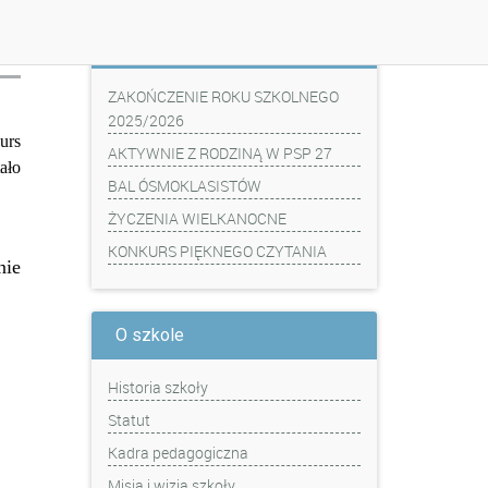
Z ostatniej chwili
ZAKOŃCZENIE ROKU SZKOLNEGO
2025/2026
urs
AKTYWNIE Z RODZINĄ W PSP 27
ało
BAL ÓSMOKLASISTÓW
ŻYCZENIA WIELKANOCNE
KONKURS PIĘKNEGO CZYTANIA
nie
O szkole
Historia szkoły
Statut
Kadra pedagogiczna
Misja i wizja szkoły