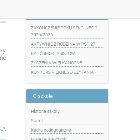
Z ostatniej chwili
ZAKOŃCZENIE ROKU SZKOLNEGO
2025/2026
AKTYWNIE Z RODZINĄ W PSP 27
oły
BAL ÓSMOKLASISTÓW
one
ŻYCZENIA WIELKANOCNE
KONKURS PIĘKNEGO CZYTANIA
O szkole
Historia szkoły
Statut
KA
Kadra pedagogiczna
Misja i wizja szkoły