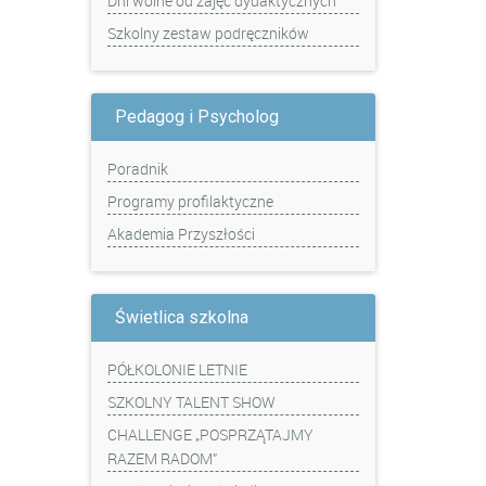
Dni wolne od zajęć dydaktycznych
Szkolny zestaw podręczników
Pedagog i Psycholog
Poradnik
Programy profilaktyczne
Akademia Przyszłości
Świetlica szkolna
PÓŁKOLONIE LETNIE
SZKOLNY TALENT SHOW
CHALLENGE „POSPRZĄTAJMY
RAZEM RADOM”