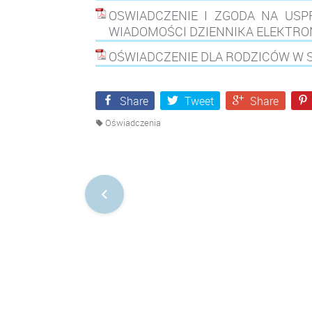
OSWIADCZENIE I ZGODA NA USP
WIADOMOŚCI DZIENNIKA ELEKTR
OŚWIADCZENIE DLA RODZICÓW W SP
Share
Tweet
Share
Oświadczenia
Nawigacja
po
postach