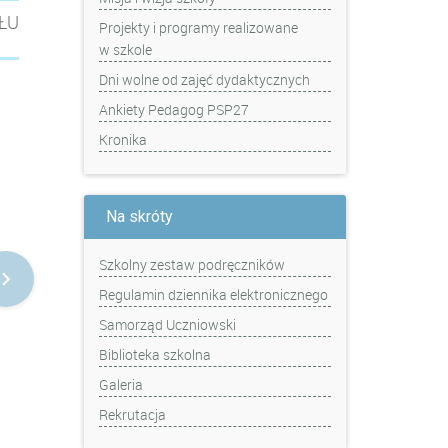
ŁU
Projekty i programy realizowane
w szkole
Dni wolne od zajęć dydaktycznych
Ankiety Pedagog PSP27
Kronika
Na skróty
Szkolny zestaw podręczników
Regulamin dziennika elektronicznego
Samorząd Uczniowski
Biblioteka szkolna
Galeria
Rekrutacja