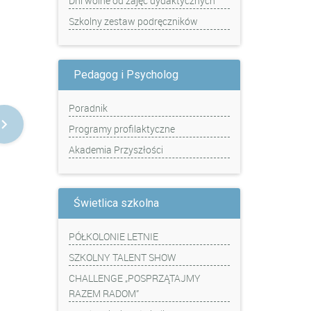
Dni wolne od zajęć dydaktycznych
Szkolny zestaw podręczników
Pedagog i Psycholog
Poradnik
Programy profilaktyczne
Akademia Przyszłości
Świetlica szkolna
PÓŁKOLONIE LETNIE
SZKOLNY TALENT SHOW
CHALLENGE „POSPRZĄTAJMY
RAZEM RADOM”