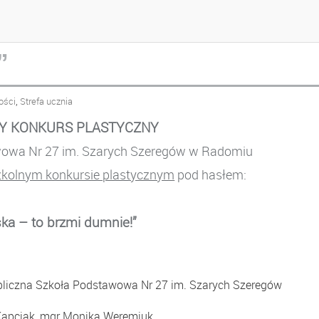
 PLASTYCZNY „POLSKA –
”
,
ości
Strefa ucznia
Y KONKURS PLASTYCZNY
wowa Nr 27 im. Szarych Szeregów w Radomiu
kolnym konkursie plastycznym
pod hasłem:
ska – to brzmi dumnie!”
bliczna Szkoła Podstawowa Nr 27 im. Szarych Szeregów
Kapciak, mgr Monika Weremiuk.