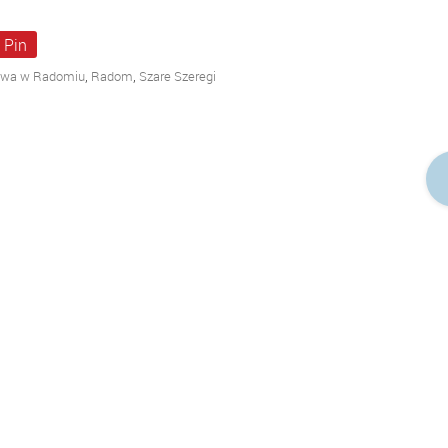
Pin
,
,
wowa w Radomiu
Radom
Szare Szeregi