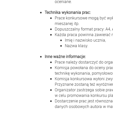
oceniane.
Technika wykonania prac:
Prace konkursowe mogą być wykon
mieszanej itp.
Dopuszczalny format pracy: A4,
Każda praca powinna zawierać 
Imię i nazwisko ucznia,
Nazwa klasy.
Inne ważne informacje:
Prace należy dostarczyć do org
Komisja powołana do oceny prac
technikę wykonania, pomysłowoś
Komisja konkursowa wyłoni zwycię
Przyznane zostaną też wyróżnie
Organizator zastrzega sobie pr
w celu promowania konkursu pl
Dostarczenie prac jest równozna
danych osobowych autora w mat