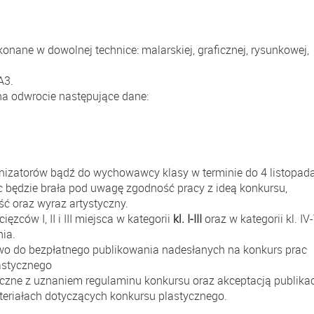
ane w dowolnej technice: malarskiej, graficznej, rysunkowej,
 A3.
na odwrocie następujące dane:
anizatorów bądź do wychowawcy klasy w terminie do 4 listopad
 będzie brała pod uwagę zgodność pracy z ideą konkursu,
ć oraz wyraz artystyczny.
zców I, II i III miejsca w kategorii
kl. I-III
oraz w kategorii kl. IV-
nia.
awo do bezpłatnego publikowania nadesłanych na konkurs prac
astycznego
czne z uznaniem regulaminu konkursu oraz akceptacją publikac
eriałach dotyczących konkursu plastycznego.