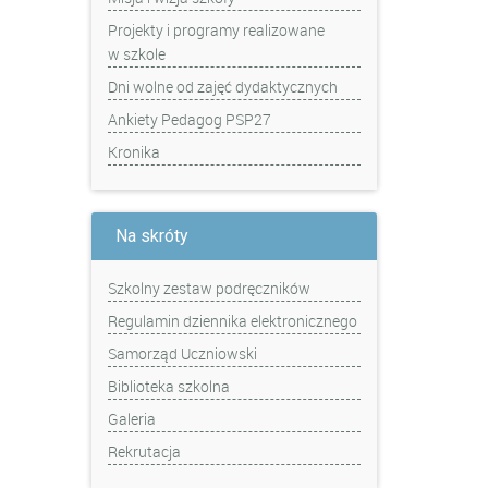
Projekty i programy realizowane
w szkole
Dni wolne od zajęć dydaktycznych
Ankiety Pedagog PSP27
Kronika
Na skróty
Szkolny zestaw podręczników
Regulamin dziennika elektronicznego
Samorząd Uczniowski
Biblioteka szkolna
Galeria
Rekrutacja