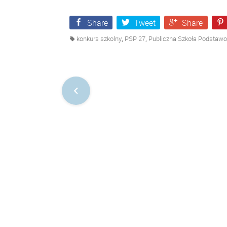
Share
Tweet
Share
,
,
konkurs szkolny
PSP 27
Publiczna Szkoła Podsta
Nawigacja
po
postach