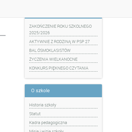
Z ostatniej chwili
ZAKOŃCZENIE ROKU SZKOLNEGO
2025/2026
AKTYWNIE Z RODZINĄ W PSP 27
BAL ÓSMOKLASISTÓW
ŻYCZENIA WIELKANOCNE
KONKURS PIĘKNEGO CZYTANIA
O szkole
Historia szkoły
Statut
Kadra pedagogiczna
Misja i wizja szkoły