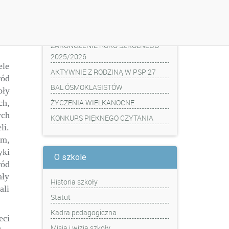
Z ostatniej chwili
ZAKOŃCZENIE ROKU SZKOLNEGO
2025/2026
ele
AKTYWNIE Z RODZINĄ W PSP 27
ród
BAL ÓSMOKLASISTÓW
oły
ch,
ŻYCZENIA WIELKANOCNE
ych
KONKURS PIĘKNEGO CZYTANIA
li.
im,
yki
O szkole
ród
ały
Historia szkoły
ali
Statut
Kadra pedagogiczna
eci
Misja i wizja szkoły