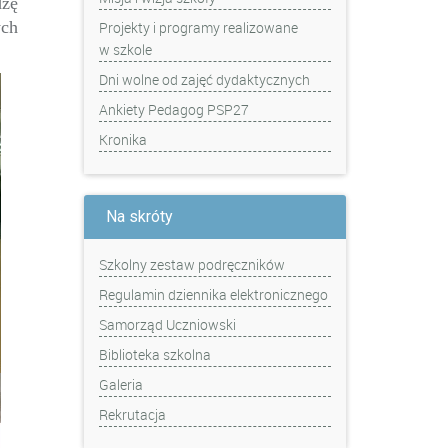
dzę
ych
Projekty i programy realizowane
w szkole
Dni wolne od zajęć dydaktycznych
Ankiety Pedagog PSP27
Kronika
Na skróty
Szkolny zestaw podręczników
Regulamin dziennika elektronicznego
Samorząd Uczniowski
Biblioteka szkolna
Galeria
Rekrutacja