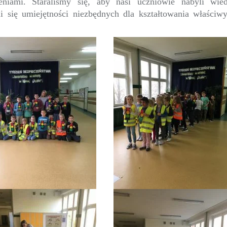
eniami. Staraliśmy się, aby nasi uczniowie nabyli wie
i się umiejętności niezbędnych dla kształtowania właściw