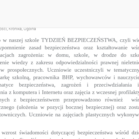
EŃSTWA
,
,
ości
Kronika
Ogólna
no w naszej szkole TYDZIEŃ BEZPIECZEŃSTWA, czyli wi
ypomnienie zasad bezpieczeństwa oraz kształtowanie wś
acjach zagrożenia: w domu, szkole, w drodze do szk
enie wiedzy z zakresu odpowiedzialności prawnej nieletni
taw prospołecznych. Uczniowie uczestniczyli w tematyczn
iarkę szkolną, pracownika BHP, wychowawców i nauczycie
yce bezpieczeństwa, zagrożeń i przeciwdziałania 
ia z komputera i Internetu oraz zajęcia z wczesnej profilakt
anych z bezpieczeństwem przeprowadzono również wś
nego (ułożenia w pozycji bocznej bezpiecznej) oraz zost
owniczych. Uczniowie na zajęciach plastycznych wykonyw
wzrost świadomości dotyczącej bezpieczeństwa wśród dzi