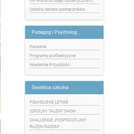
Dni wolne od zajęć dydaktycznych
Szkolny zestaw podręczników
Pedagog i Psycholog
Poradnik
Programy profilaktyczne
Akademia Przyszłości
Świetlica szkolna
PÓŁKOLONIE LETNIE
SZKOLNY TALENT SHOW
CHALLENGE „POSPRZĄTAJMY
RAZEM RADOM”