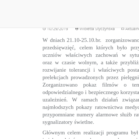
TYDZIEŃ BEZPIECZ
10/29/2019
Wioletta Styczyńska
Aktualn
W dniach 21.10-25.10.br. zorganizowa
przedsięwzięć, celem których było prz
uczniów właściwych zachowań w sytu
oraz w czasie wolnym, a także przybliż
rozwijanie tolerancji i właściwych pos
prelekcjach prowadzonych przez pielęgn
Zorganizowano pokaz filmów o temat
odpowiedzialnego i bezpiecznego korzystan
uzależnień. W ramach działań związ
najmłodszych pokazy ratownictwa medycz
przypomniane numery alarmowe służb rat
sygnalizatory świetlne.
Głównym celem realizacji programu był 