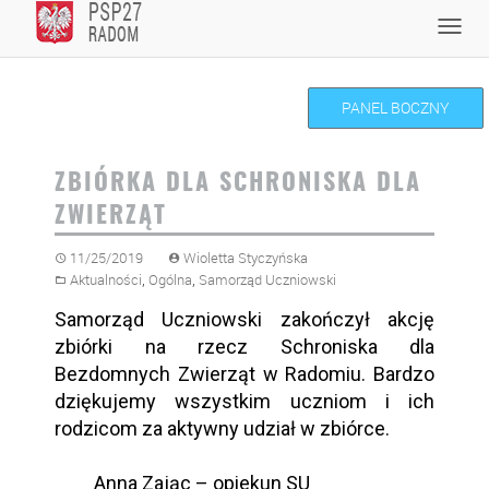
Skip
Toggl
to
navig
content
PANEL BOCZNY
ZBIÓRKA DLA SCHRONISKA DLA
ZWIERZĄT
11/25/2019
Wioletta Styczyńska
,
,
Aktualności
Ogólna
Samorząd Uczniowski
S
amorząd
U
czniowski
zakończył akcję
zbiórki na rzecz Schroniska dla
Bezdomnych Zwierząt w Radomiu. Bardzo
dziękujemy wszystkim uczniom i ich
rodzicom za aktywny udział w zbiórce.
An
na
Zając – opiekun SU