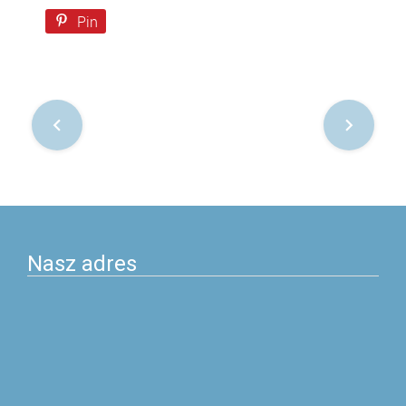
Pin
Nawigacja
po
postach
Nasz adres