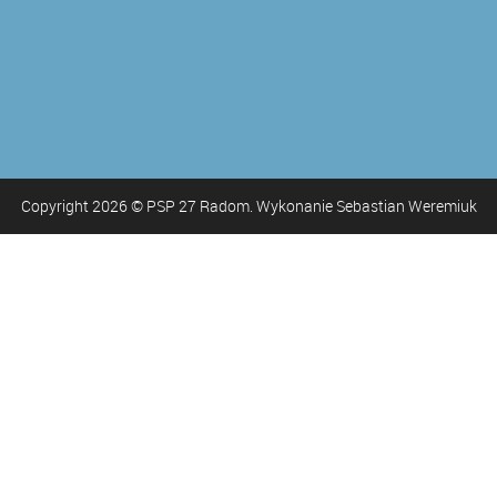
Copyright
2026
© PSP 27 Radom. Wykonanie Sebastian Weremiuk