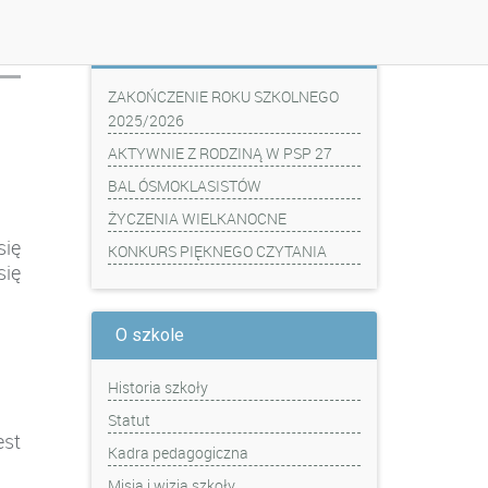
Z ostatniej chwili
ZAKOŃCZENIE ROKU SZKOLNEGO
2025/2026
AKTYWNIE Z RODZINĄ W PSP 27
BAL ÓSMOKLASISTÓW
ŻYCZENIA WIELKANOCNE
ię
KONKURS PIĘKNEGO CZYTANIA
się
O szkole
Historia szkoły
Statut
est
Kadra pedagogiczna
Misja i wizja szkoły