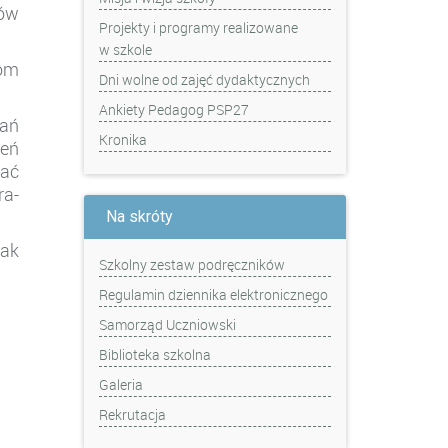
ów
Projekty i programy realizowane
w szkole
iom
Dni wolne od zajęć dydaktycznych
Ankiety Pedagog PSP27
ań
Kronika
zeń
wać
ra-
Na skróty
jak
Szkolny zestaw podręczników
Regulamin dziennika elektronicznego
Samorząd Uczniowski
Biblioteka szkolna
Galeria
Rekrutacja