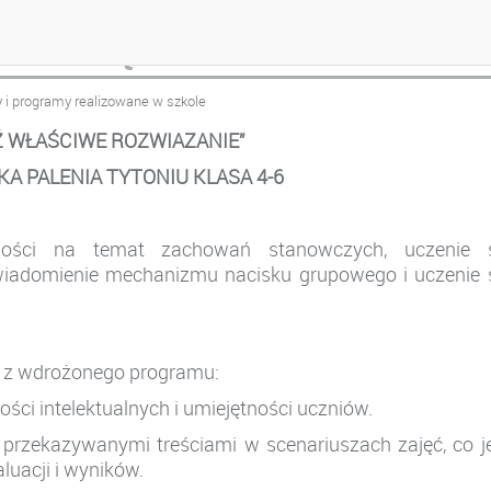
 ROZWIĄZANIE
y i programy realizowane w szkole
 WŁAŚCIWE ROZWIAZANIE”
KA PALENIA TYTONIU KLASA 4-6
ości na temat zachowań stanowczych, uczenie s
iadomienie mechanizmu nacisku grupowego i uczenie 
e z wdrożonego programu:
ści intelektualnych i umiejętności uczniów.
 przekazywanymi treściami w scenariuszach zajęć, co j
luacji i wyników.