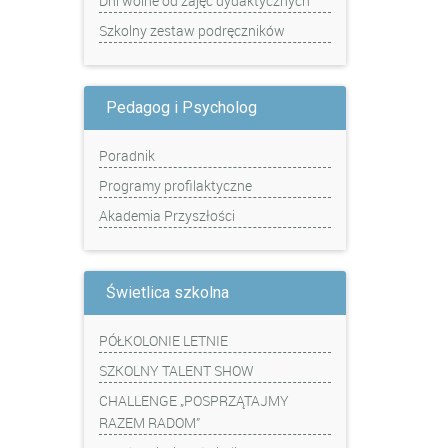
Dni wolne od zajęć dydaktycznych
Szkolny zestaw podręczników
Pedagog i Psycholog
Poradnik
Programy profilaktyczne
Akademia Przyszłości
Świetlica szkolna
PÓŁKOLONIE LETNIE
SZKOLNY TALENT SHOW
CHALLENGE „POSPRZĄTAJMY
RAZEM RADOM”