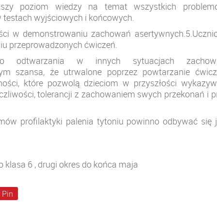
ższy poziom wiedzy na temat wszystkich problem
w testach wyjściowych i końcowych.
ości w demonstrowaniu zachowań asertywnych.5.Uczn
u przeprowadzonych ćwiczeń.
o odtwarzania w innych sytuacjach zachow
tym szansa, że utrwalone poprzez powtarzanie ćwic
tności, które pozwolą dzieciom w przyszłości wykazy
zliwości, tolerancji z zachowaniem swych przekonań i p
ów profilaktyki palenia tytoniu powinno odbywać się 
o klasa 6 , drugi okres do końca maja
Pin