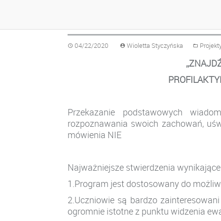
ZNAJDŹ WŁAŚCIWE
04/22/2020
Wioletta Styczyńska
Projekt
,,
ZNAJDŹ
PROFILAKT
Y
Przekazanie podstawowych wiadom
rozpoznawania
swoich zachowań, uśw
mówienia NIE
Najważniejsze stwierdzenia wynikając
1.Program jest dostosowany do możliwo
2.Uczniowie są bardzo zainteresowani
ogromnie istotne z punktu widzenia ewa