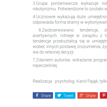
3.Grupa porównawcza wykazuje ni
nikotynizmu. Potwierdzone to zostało 
4.Uczniowie wykazują duże umiejętn
odpowiada forma dramy w wykonywani
6.Zaobserwowano tendencje, d
asertywnych.
Istnieje w związku z 
tendencje przekształcą się w umieję
wobec innych postawę zrozumienia, życ
wa
do własnej decyzji.
7.Zdaniem autorów, wdrażanie program
najwcześniej.
Realizacja :
psycholog- Karol Pająk, tylk
Share
Tweet
Share