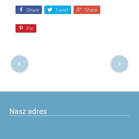
Share
Tweet
Share
Pin
Nawigacja
po
postach
Nasz adres