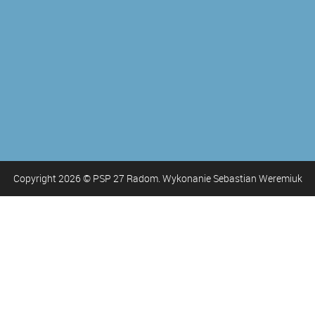
Copyright
2026
© PSP 27 Radom. Wykonanie Sebastian Weremiuk