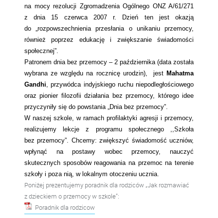
na mocy rezolucji Zgromadzenia Ogólnego ONZ A/61/271
z dnia 15 czerwca 2007 r. Dzień ten jest okazją
do „rozpowszechnienia przesłania o unikaniu przemocy,
również poprzez edukację i zwiększanie świadomości
społecznej”.
Patronem dnia
bez przemocy –
2 października (data została
wybrana ze względu na rocznicę urodzin), jest
Mahatma
Gandhi
, przywódca indyjskiego ruchu niepodległościowego
oraz pionier filozofii działania bez przemocy, którego idee
przyczyniły się do powstania „Dnia bez przemocy”.
W naszej szkole, w ramach
profilaktyki
agresji i przemocy,
realizujemy lekcje z
p
rogramu społecznego ,,Szkoła
bez przemocy”. Chcemy:
z
większyć świadomość uczniów,
wpłynąć na postawy wobec przemocy, nauczyć
skutecznych sposobów reagowania na przemoc na terenie
szkoły i poza
nią,
w lokalnym otoczeniu ucznia.
Poniżej prezentujemy poradnik dla rodziców „Jak rozmawiać
z dzieckiem o przemocy w szkole”:
Poradnik dla rodzicow